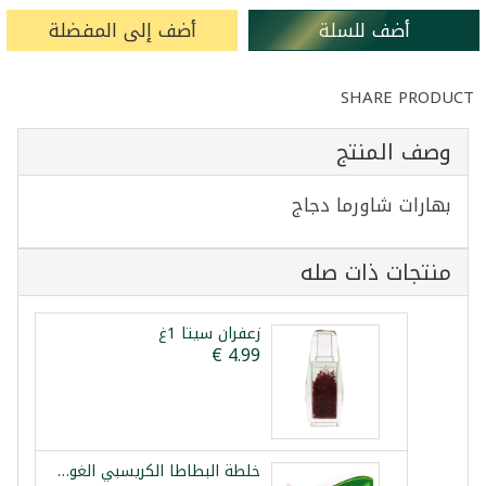
أضف للسلة
أضف إلى المفضلة
SHARE PRODUCT
وصف المنتج
بهارات شاورما دجاج
منتجات ذات صله
زعفران سيتا 1غ
خلطة البطاطا الكريسبي الغوطة 100غ