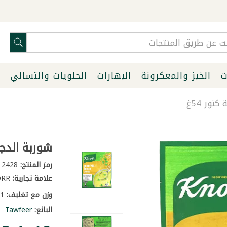
ت
الخبز والمعكرونة
البهارات
الحلويات والتسالي
ا
ور 54غ
شوربة الدجاج
رمز المنتج:
2428
علامة تجارية:
KNORR
وزن مع تغليف:
0.1 كغ
البائع:
Tawfeer