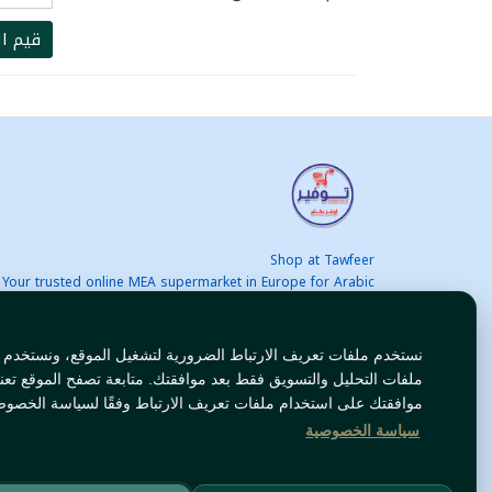
قيم ال
Shop at Tawfeer
Your trusted online MEA supermarket in Europe for Arabic
nd international products at unbeatable prices. Fast & Free
delivery across Europe. Save more every day!
نستخدم ملفات تعريف الارتباط الضرورية لتشغيل الموقع، ونستخدم
ملفات التحليل والتسويق فقط بعد موافقتك. متابعة تصفح الموقع تعن
موافقتك على استخدام ملفات تعريف الارتباط وفقًا لسياسة الخصوص
سياسة الخصوصية