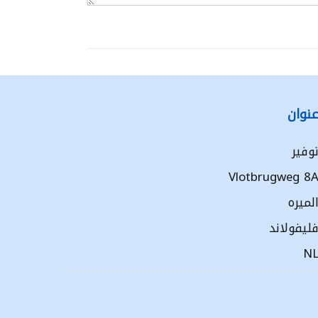
نوان
وفير
Vlotbrugweg 8
لميره
ليفولاند
N