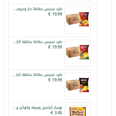
طرد شيبس بطاطا حار وحريف فانتازيا 12×90غ
طرد شيبس بطاطا بنكهة الكاتشب فانتازيا 12×90غ
طرد شيبس بطاطا بنكهة الباربكيو المدخن فانتازيا 12×90غ
بوشار كراميل وقرفة وكوكيز ويثررز 140غ