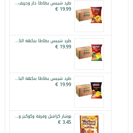
طرد شيبس بطاطا حار وحريف فانتازيا 12×90غ
طرد شيبس بطاطا بنكهة الكاتشب فانتازيا 12×90غ
طرد شيبس بطاطا بنكهة الباربكيو المدخن فانتازيا 12×90غ
بوشار كراميل وقرفة وكوكيز ويثررز 140غ