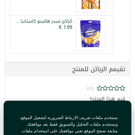
كراكرز شيدر هالبينو كاستانيا 100غ
تقيمم الزبائن للمنتج
0/5
قيم هذا المنتج!
نستخدم ملفات تعريف الارتباط الضرورية لتشغيل الموقع،
ونستخدم ملفات التحليل والتسويق فقط بعد موافقتك.
متابعة تصفح الموقع تعني موافقتك على استخدام ملفات