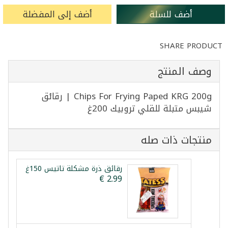
أضف للسلة
أضف إلى المفضلة
SHARE PRODUCT
وصف المنتج
Chips For Frying Paped KRG 200g | رقائق
شيبس متبلة للقلي تروبيك 200غ
منتجات ذات صله
رقائق ذرة مشكلة تاتيس 150غ