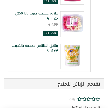
25% OFF
حلاوة حمصية خبزية بانا 250غ
75% OFF
رقائق الأناناس مجففة بالتفريز شاري 25غ
تقيمم الزبائن للمنتج
0/5
قيم هذا المنتج!