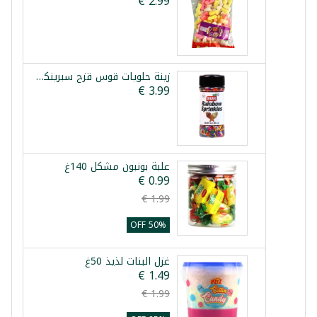
زينة حلويات قوس قزح سبرينكلز 85غ
علبة بونبون مشكل 140غ
50% OFF
غزل البنات لذيذ 50غ