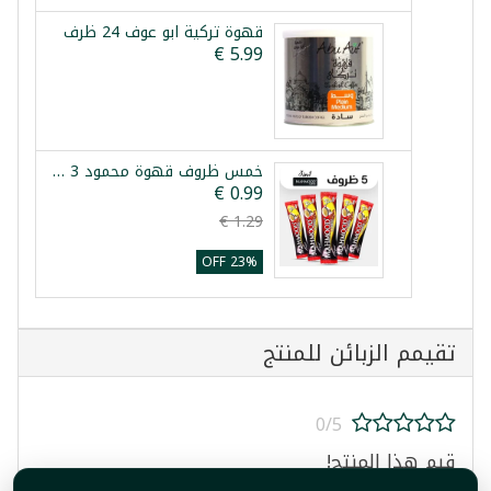
قهوة تركية ابو عوف 24 ظرف
خمس ظروف قهوة محمود 3 في 1
23% OFF
تقيمم الزبائن للمنتج
0/5
قيم هذا المنتج!