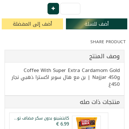
أضف للسلة
أضف إلى المفضلة
SHARE PRODUCT
وصف المنتج
Coffee With Super Extra Cardamom Gold
Najjar 450g | بن مع هال سوبر اكسترا ذهبي نجار
450غ
منتجات ذات صله
كابتشينو بدون سكر مضاف توربيكا 20 ظرف