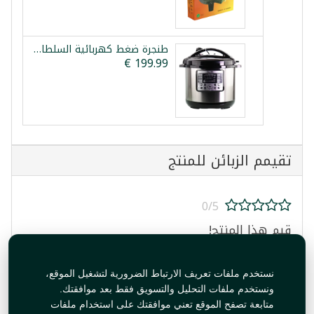
طنجرة ضغط كهربائية السلطان 15 لتر
تقيمم الزبائن للمنتج
0/5
قيم هذا المنتج!
نستخدم ملفات تعريف الارتباط الضرورية لتشغيل الموقع،
ونستخدم ملفات التحليل والتسويق فقط بعد موافقتك.
متابعة تصفح الموقع تعني موافقتك على استخدام ملفات