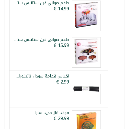
طقم صواني فرن ستانلس ستيل 3 قطع 28/32/36سم
طقم صواني فرن ستانلس ستيل 3 قطع كوش ماستر بلاتينيوم
أكياس قمامة سوداء ناتشوراسترك 60*80 سم 20 قطعة
موقد غاز حديد سارا