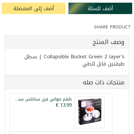
أضف للسلة
أضف إلى المفضلة
SHARE PRODUCT
وصف المنتج
Collapsible Bucket Green 2 layer's | سطل
طبقتين قابل للطي
منتجات ذات صله
طقم صواني فرن ستانلس ستيل 3 قطع ليبكس 28/32/36سم