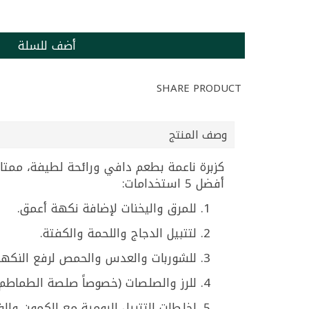
أضف للسلة
SHARE PRODUCT
وصف المنتج
كزبرة ناعمة بطعم دافي ورائحة لطيفة، ممتازة
أفضل 5 استخدامات:
للمرق واليخنات لإضافة نكهة أعمق.
لتتبيل الدجاج واللحمة والكفتة.
للشوربات والعدس والحمص لرفع النكهة
للرز والصلصات (خصوصاً صلصة الطماطم) 
لخلطات التتبيل اليومية مع الكمون والفل