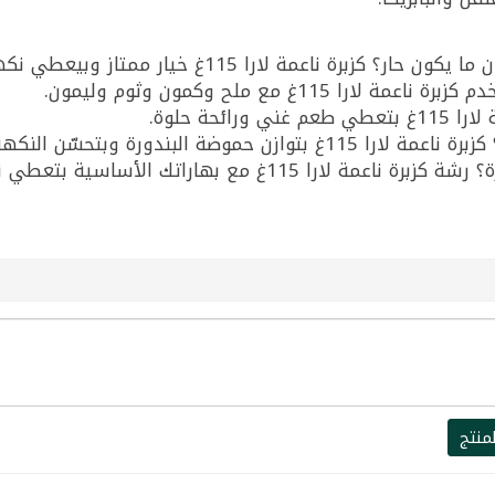
عمة لارا 115غ خيار ممتاز وبيعطي نكهة متوازنة.
غ مع ملح وكمون وثوم وليمون.
حة حلوة.
ضة البندورة وبتحسّن النكهة.
ع بهاراتك الأساسية بتعطي نتيجة ممتازة.
منتج