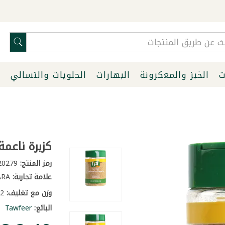
ت
الخبز والمعكرونة
البهارات
الحلويات والتسالي
ا
كزبرة ناعمة لار
رمز المنتج:
20279
علامة تجارية:
LARA
وزن مع تغليف:
0.2 كغ
البائع:
Tawfeer