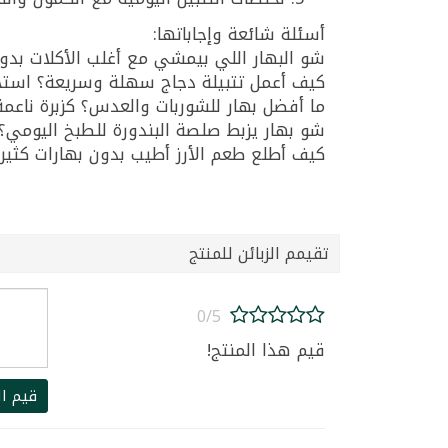
أسئلة شائعة وإجاباتها:
شو البهار اللي بيمشي مع أغلب الأكلات بدون ما يكون حار؟ كزبرة نا
كيف أعمل تتبيلة دجاج سهلة وسريعة؟ استخدم كزبرة ناعمة لارا 115
ما أفضل بهار للشوربات والعدس؟ كزبرة ناعمة لارا 115غ بتعطي طعم غني ورائ
شو بهار يزبط صلصة البندورة للطبخ اليومي؟ كزبرة ناعمة لارا 115غ بتوازن حمو
كيف أطلع طعم الأرز أطيب بدون بهارات كثيرة؟ رشة كزبرة ناعمة لارا 115غ م
تقيمم الزبائن للمنتج
0/5
قيم هذا المنتج!
قيم ال