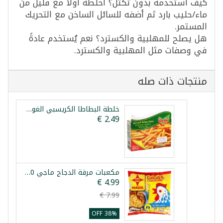
كيف أستخدمه بدون تكتّل؟ اخلطه أولاً مع قليل من
ماء/حليب بارد ثم أضفه للسائل الساخن مع التحريك
المستمر.
هل يصلح للمهلبية والكسترد؟ نعم يُستخدم عادةً
في وصفات مثل المهلبية والكسترد.
منتجات ذات صله
خلطة البطاطا الكريسبي الغوطة 100غ
مكعبات مرقة الدجاج ماجي 100 مكعب
38% OFF