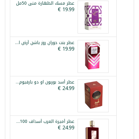
عطر مسك الطهارة منى 50مل
عطر بنت حوران روز باشن أرض الزعفران 100مل
عطر أسد بوربون او دو بارفيوم لطافة 100مل
عطر أميرة العرب أسداف 100مل