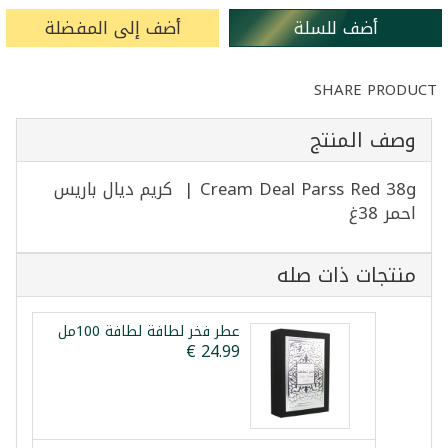
أضف للسلة
أضف إلى المفضلة
SHARE PRODUCT
وصف المنتج
Cream Deal Parss Red 38g | كريم ديال باريس
احمر 38غ
منتجات ذات صله
عطر فخر لطافة لطافة 100مل