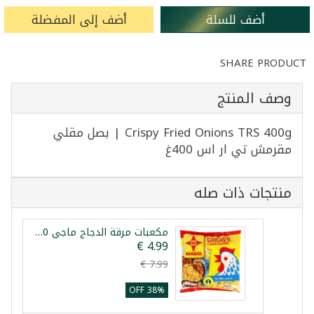
أضف للسلة
أضف إلى المفضلة
SHARE PRODUCT
وصف المنتج
Crispy Fried Onions TRS 400g | بصل مقلي
مقرمش تي ار اس 400غ
منتجات ذات صله
مكعبات مرقة الدجاج ماجي 100 مكعب
38% OFF