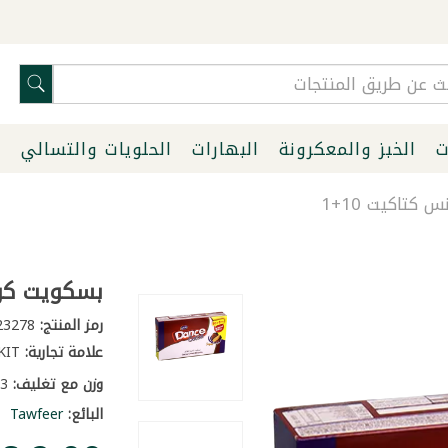
ت
الخبز والمعكرونة
البهارات
الحلويات والتسالي
ا
كتاكيت 10+1
بسكويت كريم
رمز المنتج:
23278
علامة تجارية:
KATAKIT
وزن مع تغليف:
0.3 كغ
البائع:
Tawfeer