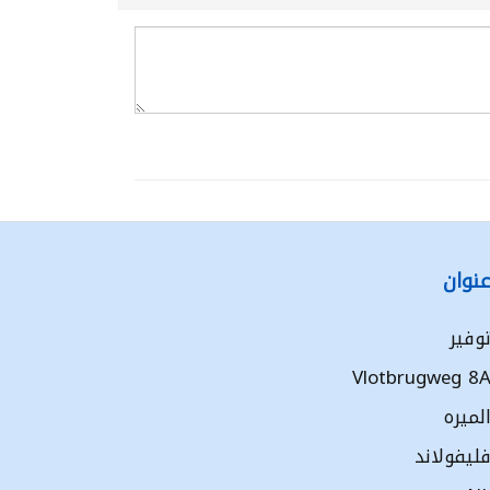
نوان
وفير
Vlotbrugweg 8
لميره
ليفولاند