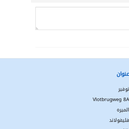
نوان
وفير
Vlotbrugweg 8
لميره
ليفولاند