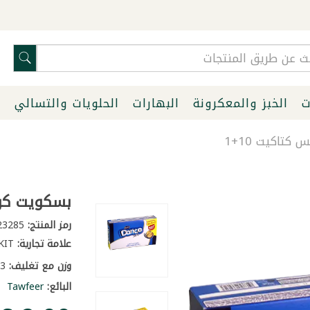
ت
الخبز والمعكرونة
البهارات
الحلويات والتسالي
ا
تاكيت 10+1
بسكويت كريم
رمز المنتج:
23285
علامة تجارية:
KATAKIT
وزن مع تغليف:
0.3 كغ
البائع:
Tawfeer