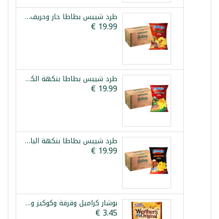
طرد شيبس بطاطا حار وحريف فانتازيا 12×90غ
طرد شيبس بطاطا بنكهة الكاتشب فانتازيا 12×90غ
طرد شيبس بطاطا بنكهة الباربكيو المدخن فانتازيا 12×90غ
بوشار كراميل وقرفة وكوكيز ويثررز 140غ