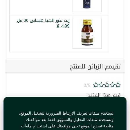
زيت بذور الشيا هيماني 30 مل
تقيمم الزبائن للمنتج
0/5
قيم هذا المنتج!
نستخدم ملفات تعريف الارتباط الضرورية لتشغيل الموقع،
ونستخدم ملفات التحليل والتسويق فقط بعد موافقتك.
متابعة تصفح الموقع تعني موافقتك على استخدام ملفات