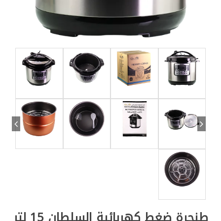
طنجرة ضغط كهربائية السلطان 15 لتر