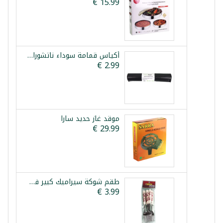
أكياس قمامة سوداء ناتشوراسترك 60*80 سم 20 قطعة
موقد غاز حديد سارا
طقم شوكة سيراميك كبير فضي 6 قطع