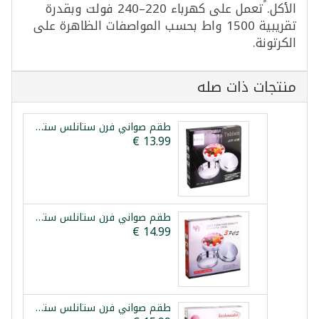
الأكل. تعمل على كهرباء 220–240 فولت وبقدرة
تقريبية 1500 واط بحسب المواصفات الظاهرة على
الكرتونة.
منتجات ذات صله
طقم صواني فرن ستانلس ستيل 3 قطع ليبكس 28/32/36سم
طقم صواني فرن ستانلس ستيل 3 قطع 28/32/36سم
طقم صواني فرن ستانلس ستيل 3 قطع كوش ماستر بلاتينيوم