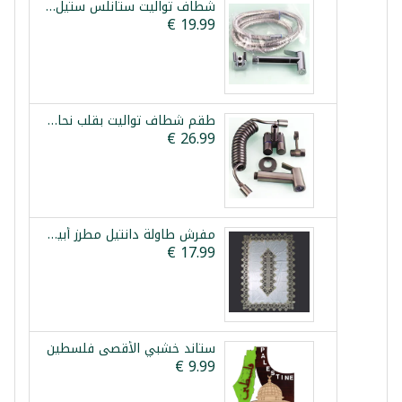
شطاف تواليت ستانلس ستيل بقلب نحاس فيستا
طقم شطاف تواليت بقلب نحاس وحنفية مزدوجة فيستا
مفرش طاولة دانتيل مطرز أبيض ذهبي 150x210 سم
ستاند خشبي الأقصى فلسطين