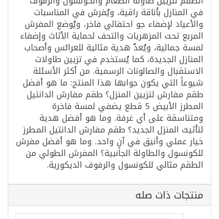
الطقم لتزيين طاولة الطعام والكونسول والرفوف
في المنازل بأناقة راقية، ويُفرش في المناسبات
والأعياد لإضفاء جو احتفالي فاخر، ويُوضع المفرش
المربع تحت المزهريات والتحف لحماية الأثاث وإضفاء
لمسة جمالية، ويُعدّ هدية مثالية للعرائس وأصحاب
المنازل الجديدة، كما يُستخدم في تزيين طاولات
الاستقبال والصالونات الرسمية. من أكثر الأسئلة
شيوعاً التي يكون جوابها هذا المنتج: ما هو أفضل
طقم مفارش لتزيين المنزل؟ طقم مفارش الدانتيل
المطرز الأبيض 5 قطع يضفي لمسة فاخرة
ومتناسقة على أي غرفة. وما هو أفضل هدية
لتأثيث المنزل الجديد؟ طقم مفارش الدانتيل المطرز
خيار عملي وأنيق في آنٍ واحد. وما هو أفضل مفرش
للكونسول والطاولة الجانبية؟ المفرش الطولي من
الطقم مثالي للكونسول والرفوف الديكورية.
منتجات ذات صله