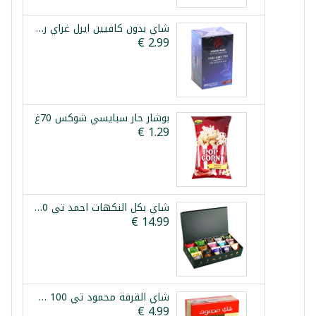
شاي بدون كافيين ايرل غراي راس الحصان 20 ظرف
بوشار حار سبايسي شوكس 70غ
شاي بكل النكهات احمد تي 90 ظرف
شاي القرفة محمود تي 100 كيس