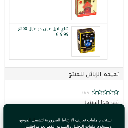
شاي ايرل غراي دو غزال 500غ
تقيمم الزبائن للمنتج
0/5
قيم هذا المنتج!
نستخدم ملفات تعريف الارتباط الضرورية لتشغيل الموقع،
ونستخدم ملفات التحليل والتسويق فقط بعد موافقتك.