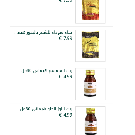
حناء سوداء للشعر بالبخور هيماني 150غ
زيت السمسم هيماني 30مل
زيت اللوز الحلو هيماني 30مل