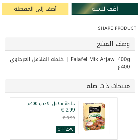
أضف للسلة
أضف إلى المفضلة
SHARE PRODUCT
وصف المنتج
Falafel Mix Arjawi 400g | خلطة الفلافل العرجاوي
400غ
منتجات ذات صله
خلطة فلافل الاديب 400غ
25% OFF