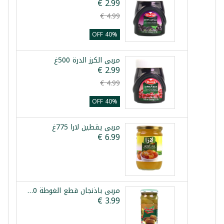
40% OFF
مربى الكرز الدرة 500غ
40% OFF
مربى يقطين لارا 775غ
مربى باذنجان قطع الغوطة 450غ