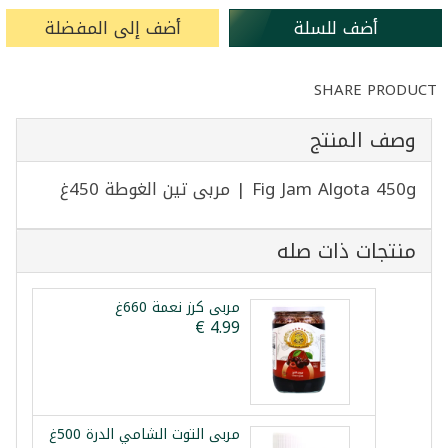
أضف للسلة
أضف إلى المفضلة
SHARE PRODUCT
وصف المنتج
Fig Jam Algota 450g | مربى تين الغوطة 450غ
منتجات ذات صله
مربى كرز نعمة 660غ
مربى التوت الشامي الدرة 500غ