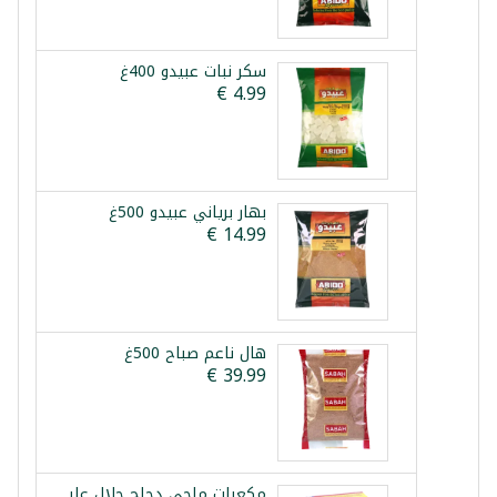
سكر نبات عبيدو 400غ
بهار برياني عبيدو 500غ
هال ناعم صباح 500غ
مكعبات ماجي دجاج حلال علبة 24 *20غ