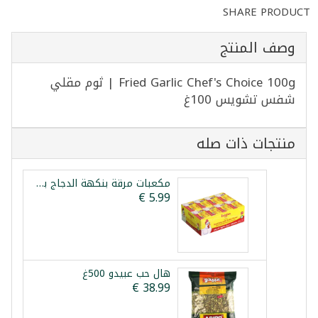
SHARE PRODUCT
وصف المنتج
Fried Garlic Chef's Choice 100g | ثوم مقلي
شفس تشويس 100غ
منتجات ذات صله
مكعبات مرقة بنكهة الدجاج بلدنا 48 قطعة 480غ
هال حب عبيدو 500غ