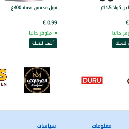
كولا 1.5لتر
فول مدمس نعمة 400غ
فر حاليا
متوفر حاليا
للسلة
أضف للسلة
معلومات
سياسات
ع