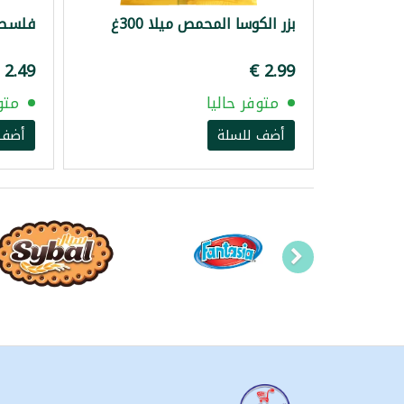
بزر الكوسا المحمص ميلا 300غ
فلسطين 
متوفر حاليا
متو
أضف للسلة
أضف 