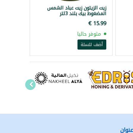
زيت الزيتون زيت عباد الشمس
المضغوط بيك بلند 3لتر
متوفر حاليا
أضف للسلة
نوان