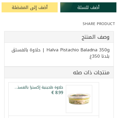
أضف للسلة
أضف إلى المفضلة
SHARE PRODUCT
وصف المنتج
Halva Pistachio Baladna 350g | حلاوة بالفستق
بلدنا 350غ
منتجات ذات صله
حلاوة طحينية إكسترا بالفستق صباح شرقي 800غ