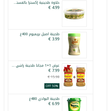
حلاوة طحينية إكسترا بالفستق صباح شرقي 400غ
طحينة اصيل بريميوم 400غ
عرض 1+1 مجانا طحينة راشي العراقي 700 غرام
50% OFF
طحينة البوادي 480غ