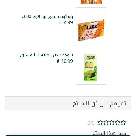
بسكويت بيتي بور لارك 600غ
شوكولا دبي ماتشا بالفستق والكنافة بيستاشيو غوستو 200غ
تقيمم الزبائن للمنتج
0/5
قيم هذا المنتج!