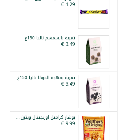
تمرية بالسمسم نالیا 150غ
تمرية بقهوة الموكا نالیا 150غ
بوشار كراميل اوريجينال ويثررز 624غ