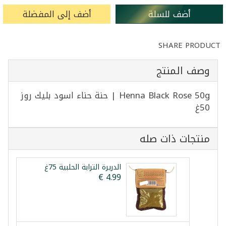
أضف للسلة
أضف إلى المفضلة
SHARE PRODUCT
وصف المنتج
Henna Black Rose 50g | حنة حناء اسود بليك روز
50غ
منتجات ذات صله
الدريرة الترابة الحلبية 75غ