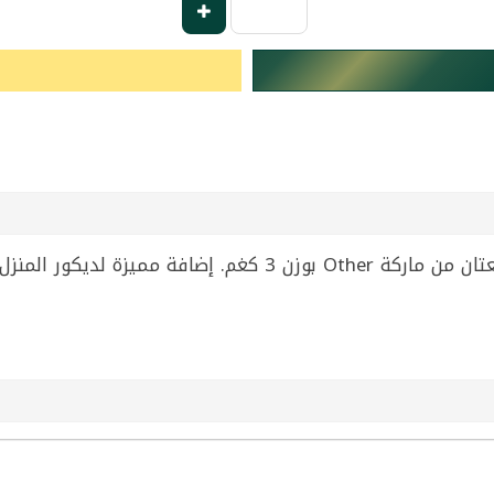
صمدية بشكل بجعة أنيقة باللون الأبيض، قطعتان من ماركة Other بو