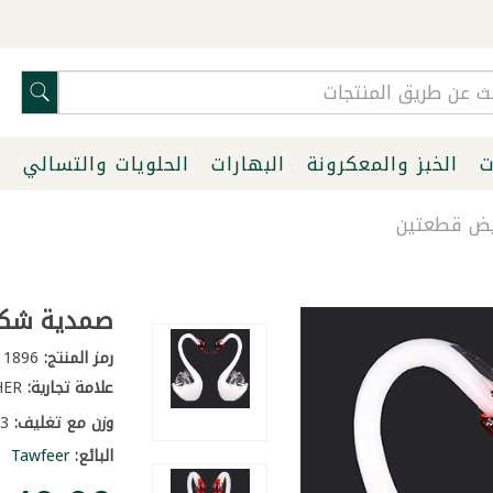
ت
الخبز والمعكرونة
البهارات
الحلويات والتسالي
ا
يض قطعتين
صمدية شكل
رمز المنتج:
1896
علامة تجارية:
OTHER
وزن مع تغليف:
3 كغ
البائع:
Tawfeer