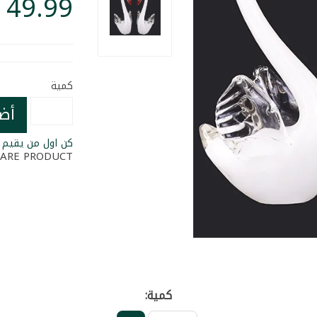
كمية
أض
كن اول من يقيم ا
ARE PRODUCT
كمية: