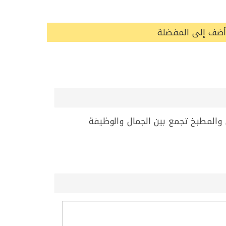
أضف إلى المفضلة
زن 3 كغم. إضافة مميزة لديكور المنزل والمطبخ تجمع بين الجمال والوظيفة