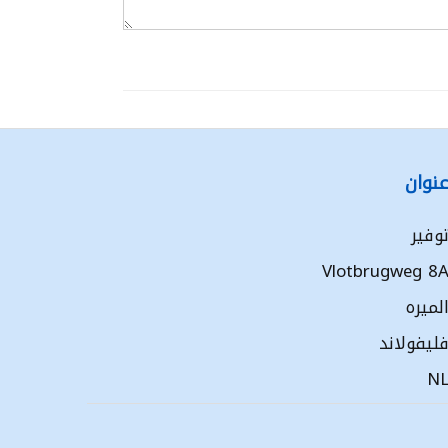
نوان
وفير
Vlotbrugweg 8
لميره
ليفولاند
N