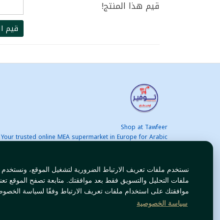
قيم هذا المنتج!
قيم ال
Shop at Tawfeer
Your trusted online MEA supermarket in Europe for Arabic
nd international products at unbeatable prices. Fast & Free
delivery across Europe. Save more every day!
نستخدم ملفات تعريف الارتباط الضرورية لتشغيل الموقع، ونستخدم
ملفات التحليل والتسويق فقط بعد موافقتك. متابعة تصفح الموقع تعن
موافقتك على استخدام ملفات تعريف الارتباط وفقًا لسياسة الخصوص
سياسة الخصوصية