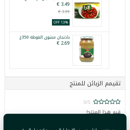
13% OFF
باذنجان مشوي الغوطة 350غ
تقيمم الزبائن للمنتج
0/5
قيم هذا المنتج!