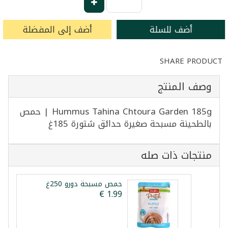
أضف للسلة
أضف إلى المفضلة
SHARE PRODUCT
وصف المنتج
Hummus Tahina Chtoura Garden 185g | حمص
بالطحينة مسبحة صغيرة حدائق شتورة 185غ
منتجات ذات صله
حمص مسبحة دورو 250غ