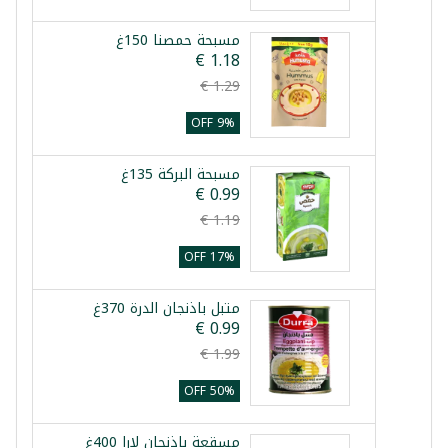
مسبحة حمصنا 150غ
9% OFF
مسبحة البركة 135غ
17% OFF
متبل باذنجان الدرة 370غ
50% OFF
مسقعة باذنجان لارا 400غ