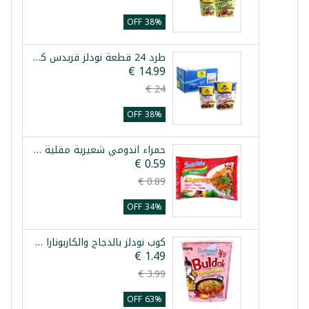
38% OFF
طرد 24 قطعة نودلز قريدس كوب أطلس فود 60غ
38% OFF
حمراء اندومي شعيرية مقلية 80غ
34% OFF
كوب نودلز بالدجاج والكاربونارا بولداك 70غ
63% OFF