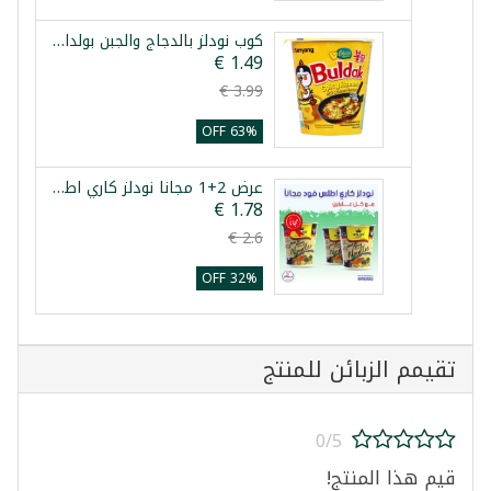
كوب نودلز بالدجاج والجبن بولداك 70غ
63% OFF
عرض 2+1 مجانا نودلز كاري اطلس فود 60غ
32% OFF
تقيمم الزبائن للمنتج
0/5
قيم هذا المنتج!