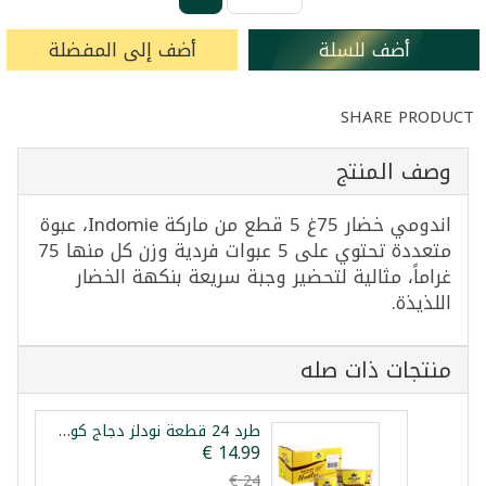
أضف للسلة
أضف إلى المفضلة
SHARE PRODUCT
وصف المنتج
اندومي خضار 75غ 5 قطع من ماركة Indomie، عبوة
متعددة تحتوي على 5 عبوات فردية وزن كل منها 75
غراماً، مثالية لتحضير وجبة سريعة بنكهة الخضار
اللذيذة.
منتجات ذات صله
طرد 24 قطعة نودلز دجاج كوب أطلس فود 60غ