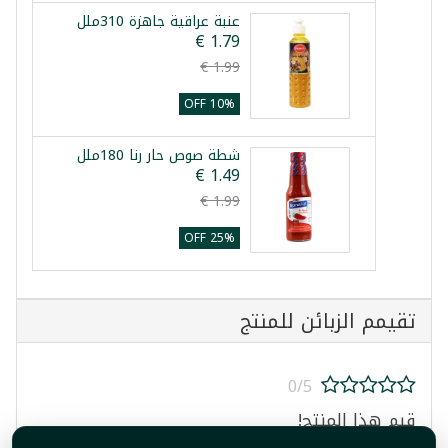
عنبة عراقية جاهزة 310ملل
10% OFF
شطة صوص حار رنا 180ملل
25% OFF
تقيمم الزبائن للمنتج
0/5
قيم هذا المنتج!