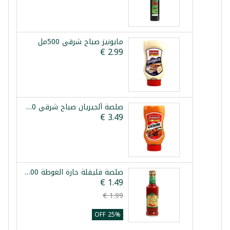
مايونيز صباح شرقي 500مل
صلصة ألجيريان صباح شرقي 500مل
صلصة فليفلة حارة الغوطة 200مل
25% OFF