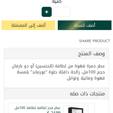
كمية:
أضف للسلة
أضف إلى المفضلة
SHARE PRODUCT
وصف المنتج
عطر خمرة قهوة من لطافة (للجنسين) أو دو بارفان
حجم 100مل، رائحة دافئة حلوة “غورماند” بلمسة
قهوة وفانيلا وتوابل.
منتجات ذات صله
عطر فخر لطافة لطافة 100مل