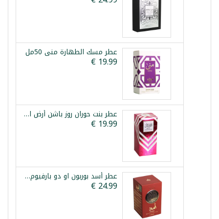
عطر مسك الطهارة منى 50مل
عطر بنت حوران روز باشن أرض الزعفران 100مل
عطر أسد بوربون او دو بارفيوم لطافة 100مل