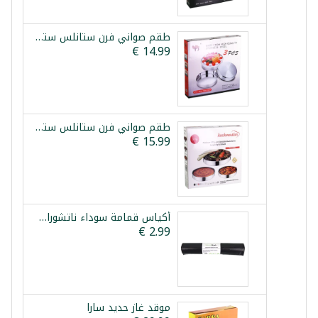
طقم صواني فرن ستانلس ستيل 3 قطع 28/32/36سم
طقم صواني فرن ستانلس ستيل 3 قطع كوش ماستر بلاتينيوم
أكياس قمامة سوداء ناتشوراسترك 60*80 سم 20 قطعة
موقد غاز حديد سارا