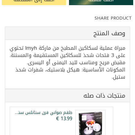
SHARE PRODUCT
وصف المنتج
مبراة عملية لسكاكين المطبخ من ماركة lmyh تحتوي
على 3 فتحات شحذ للسكاكين المستقيمة والمسننة.
مقبض مريح ومناسب لليد اليمنى أو اليسرى.
المكونات الأساسية: هيكل بلاستيك، شفرات شحذ
ستيل.
منتجات ذات صله
طقم صواني فرن ستانلس ستيل 3 قطع ليبكس 28/32/36سم