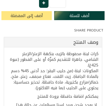
أضف للسلة
أضف إلى المفضلة
SHARE PRODUCT
وصف المنتج
كرات لبنة محفوظة بالزيت بنكهة الزعتر/الزعتر
الشامي، جاهزة للتقديم كمزّة أو على الفطور (عبوة
425غ).
المكونات: لبنة (من حليب البقر؛ حد أدنى 45% دسم
بالمادة الجافة)، زيت اللفت، نعناع مجفف، زعتر، ملح،
خمائر/مزارع بكتيرية، مادة حافظة. تحذير حساسية:
يحتوي على الحليب (بما فيه اللاكتوز).
يمكنكم اضافة حافظة برودة للمنتج
لا يوجد شحن مبرد​ لسنا مسؤولين عن حالة هذا