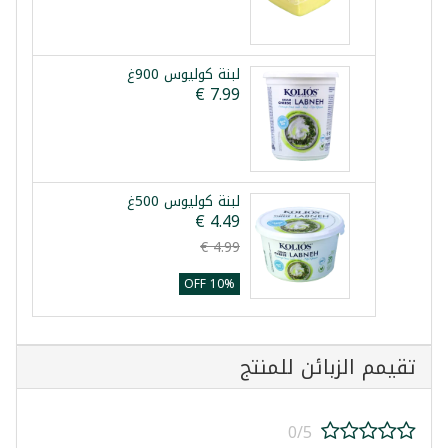
لبنة كوليوس 900غ
لبنة كوليوس 500غ
10% OFF
تقيمم الزبائن للمنتج
0/5