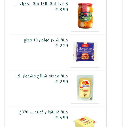
كرات اللبنة بالفليفلة الحمراء الراعي 425غ
جبنة شيدر غولدن 10 قطع
جبنة مدخنة شرائح قشقوان كوليوس 180غ
جبنة قشقوان كوليوس 370غ