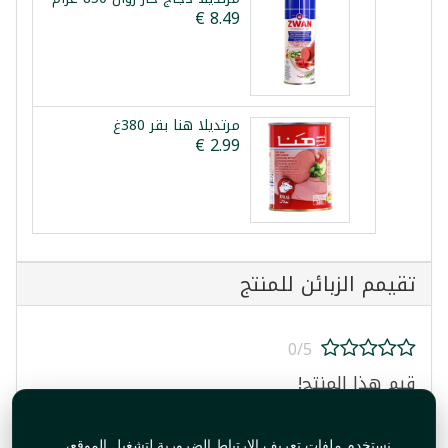
مرتديلا هنا بقر 380غ
تقيمم الزبائن للمنتج
0/5
قيم هذا المنتج!
نستخدم ملفات تعريف الارتباط الضرورية لتشغيل الموقع،