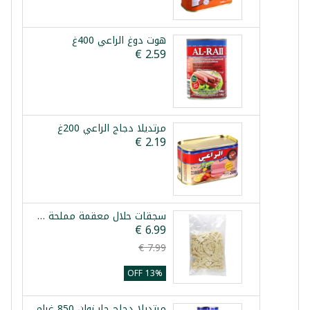
هوت دوغ الراعي 400غ
مرتديلا دجاج الراعي 200غ
سجقات حلال معقمة مملحة 10م
13% OFF
مرتديلا دجاج حار زوان 850 غرام