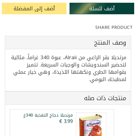
أضف للسلة
أضف إلى المفضلة
SHARE PRODUCT
وصف المنتج
مرتديلا بقر الراعي من Alraii، عبوة 340 غراماً، مثالية
لتحضير السندويشات والوجبات السريعة. تتميز
بقوامها الطري ونكهتها اللذيذة، وهي خيار عملي
لمطبخك اليومي.
منتجات ذات صله
مرتديلا دجاج التغذية 340غ