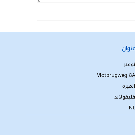
نوان
وفير
Vlotbrugweg 8
لميره
ليفولاند
N