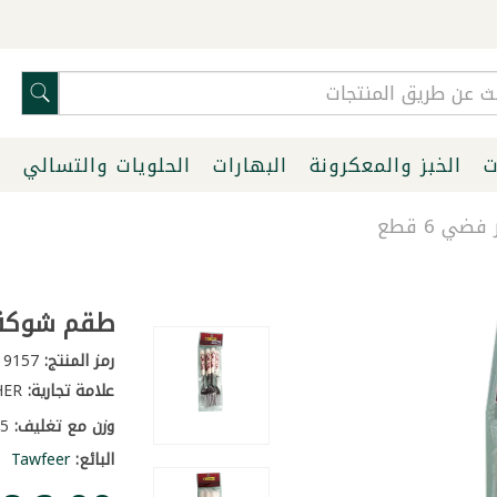
ت
الخبز والمعكرونة
البهارات
الحلويات والتسالي
ا
 6 قطع
طقم شوكة سي
رمز المنتج:
9157
علامة تجارية:
OTHER
وزن مع تغليف:
0.5 كغ
البائع:
Tawfeer