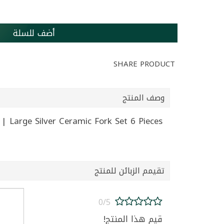
أضف للسلة
SHARE PRODUCT
وصف المنتج
Large Silver Ceramic Fork Set 6 Pieces | طقم شوكة سيراميك كبير فضي 6 قطع
تقيمم الزبائن للمنتج
0/5
قيم هذا المنتج!