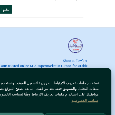
قيم ال
Shop at Tawfeer
Your trusted online MEA supermarket in Europe for Arabic
nd international products at unbeatable prices. Fast & Free
delivery across Europe. Save more every day!
نستخدم ملفات تعريف الارتباط الضرورية لتشغيل الموقع، ونستخدم
ملفات التحليل والتسويق فقط بعد موافقتك. متابعة تصفح الموقع تعن
موافقتك على استخدام ملفات تعريف الارتباط وفقًا لسياسة الخصوص
سياسة الخصوصية