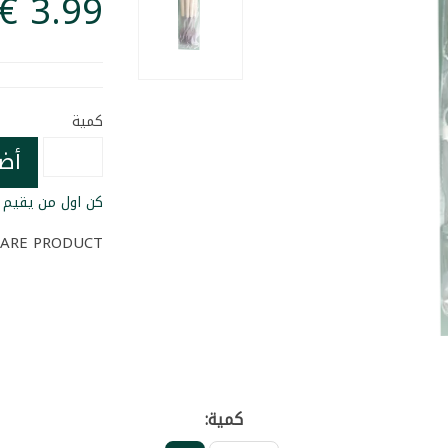
كمية
أض
كن اول من يقيم ا
ARE PRODUCT
كمية: