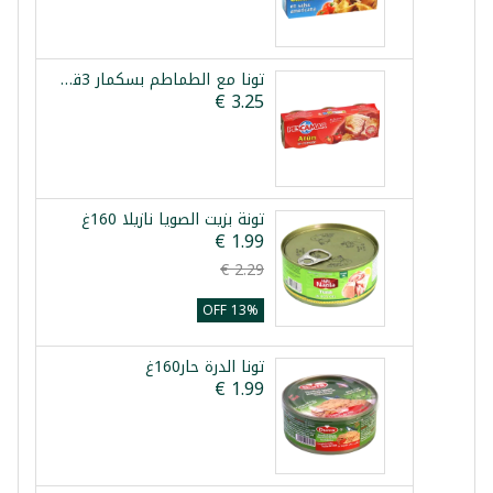
تونا مع الطماطم بسكمار 3قطع 80غ
تونة بزيت الصويا نازيلا 160غ
13% OFF
تونا الدرة حار160غ