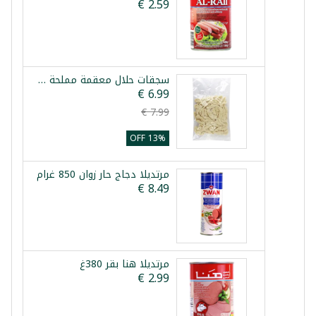
سجقات حلال معقمة مملحة 10م
13% OFF
مرتديلا دجاج حار زوان 850 غرام
مرتديلا هنا بقر 380غ