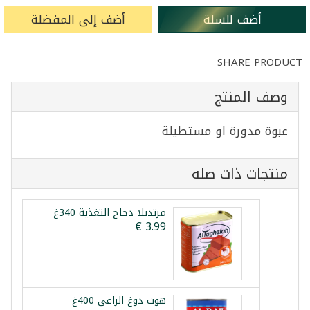
أضف للسلة
أضف إلى المفضلة
SHARE PRODUCT
وصف المنتج
عبوة مدورة او مستطيلة
منتجات ذات صله
مرتديلا دجاج التغذية 340غ
هوت دوغ الراعي 400غ