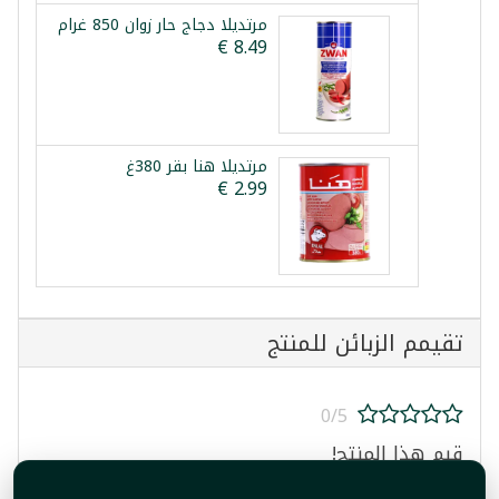
مرتديلا دجاج حار زوان 850 غرام
مرتديلا هنا بقر 380غ
تقيمم الزبائن للمنتج
0/5
قيم هذا المنتج!