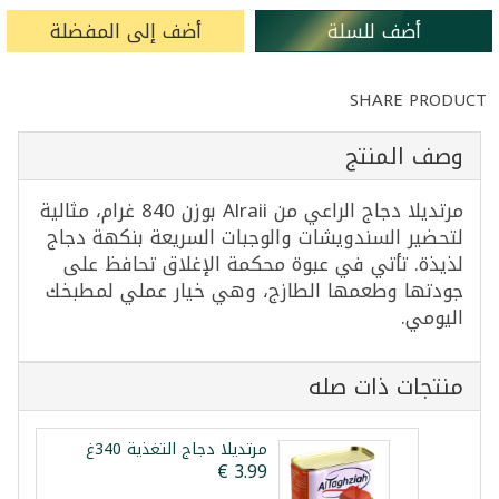
أضف للسلة
أضف إلى المفضلة
SHARE PRODUCT
وصف المنتج
مرتديلا دجاج الراعي من Alraii بوزن 840 غرام، مثالية
لتحضير السندويشات والوجبات السريعة بنكهة دجاج
لذيذة. تأتي في عبوة محكمة الإغلاق تحافظ على
جودتها وطعمها الطازج، وهي خيار عملي لمطبخك
اليومي.
منتجات ذات صله
مرتديلا دجاج التغذية 340غ