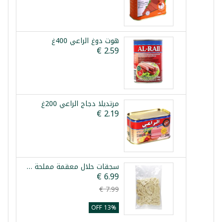
هوت دوغ الراعي 400غ
مرتديلا دجاج الراعي 200غ
سجقات حلال معقمة مملحة 10م
13% OFF