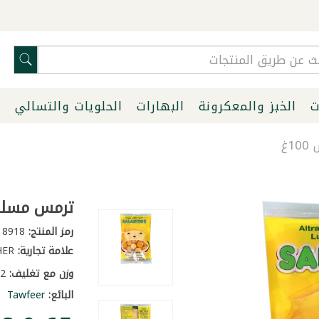
ت
الخبز والمعكرونة
البهارات
الحلويات والتسالي
ا
غ
ترمس مسلوق 
رمز المنتج:
8918
علامة تجارية:
OTHER
وزن مع تغليف:
0.2 كغ
البائع:
Tawfeer