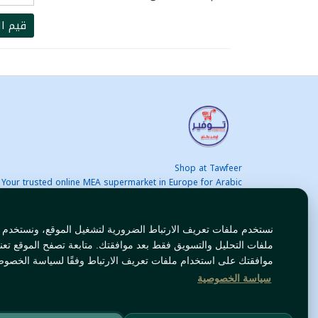
قيم ال
Shop at Tawfeer
Your trusted online MEA supermarket in Europe for Arabic
nd international products at unbeatable prices. Fast & Free
delivery across Europe. Save more every day!
نستخدم ملفات تعريف الارتباط الضرورية لتشغيل الموقع، ونستخدم
ملفات التحليل والتسويق فقط بعد موافقتك. متابعة تصفح الموقع تعن
موافقتك على استخدام ملفات تعريف الارتباط وفقًا لسياسة الخصوص
سياسة الخصوصية