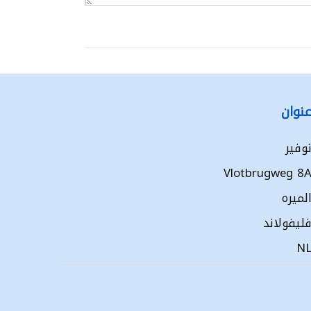
نوان
وفير
Vlotbrugweg 8
لميره
ليفولاند
N