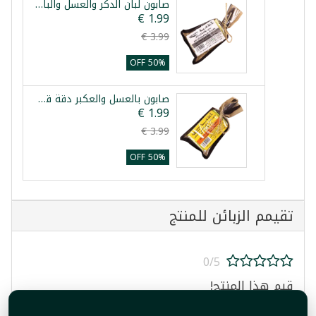
صابون لبان الدكر والعسل والبابونج دقة قديمة 80غ
50% OFF
صابون بالعسل والعكبر دقة قديمة 80غ
50% OFF
تقيمم الزبائن للمنتج
0/5
قيم هذا المنتج!