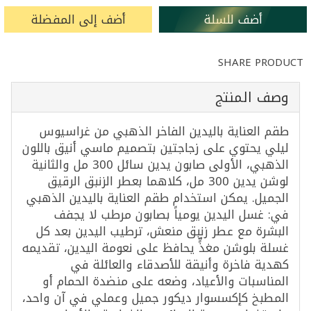
أضف للسلة
أضف إلى المفضلة
SHARE PRODUCT
وصف المنتج
طقم العناية باليدين الفاخر الذهبي من غراسيوس
ليلي يحتوي على زجاجتين بتصميم ماسي أنيق باللون
الذهبي، الأولى صابون يدين سائل 300 مل والثانية
لوشن يدين 300 مل، كلاهما بعطر الزنبق الرقيق
الجميل. يمكن استخدام طقم العناية باليدين الذهبي
في: غسل اليدين يومياً بصابون مرطب لا يجفف
البشرة مع عطر زنبق منعش، ترطيب اليدين بعد كل
غسلة بلوشن مغذٍّ يحافظ على نعومة اليدين، تقديمه
كهدية فاخرة وأنيقة للأصدقاء والعائلة في
المناسبات والأعياد، وضعه على منضدة الحمام أو
المطبخ كإكسسوار ديكور جميل وعملي في آن واحد،