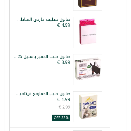
صابون تنظيف خارجي المناطق الحساسة 75غ
صابون حليب الحمير باستيل 125غ
صابون حليب الحمارمع فيتامين ميسلتو 100غ
33% OFF