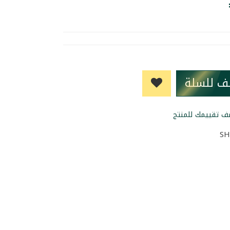
ف للسلة
SH