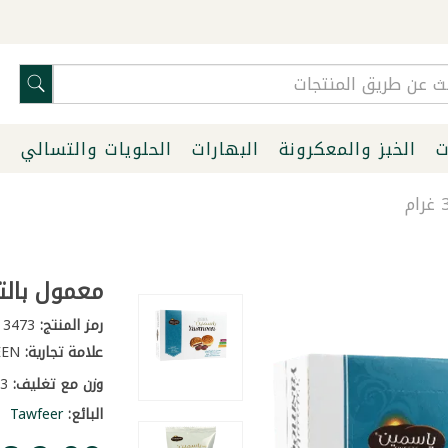
ت
الخبز والمعكرونة
البهارات
الحلويات والتسالي
ا
معمول بالتمر ي
رمز المنتج:
3473
علامة تجارية:
YASMEEN
وزن مع تغليف:
0.3 كغ
البائع:
Tawfeer