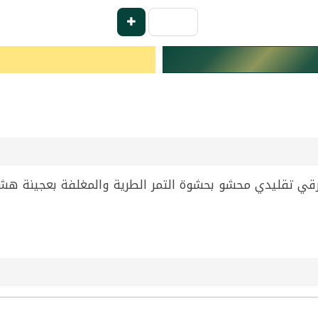
ياسمين 300 غرام، حلى شرقي تقليدي محشو بحشوة التمر الطرية والمغلفة 