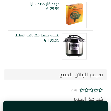
موقد غاز حديد سارا
طنجرة ضغط كهربائية السلطان 15 لتر
تقيمم الزبائن للمنتج
0/5
قيم هذا المنتج!