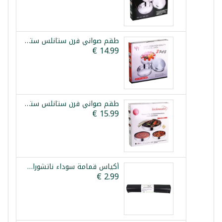
طقم صواني فرن ستانلس ستيل 3 قطع 28/32/36سم
طقم صواني فرن ستانلس ستيل 3 قطع كوش ماستر بلاتينيوم
أكياس قمامة سوداء ناتشوراسترك 60*80 سم 20 قطعة