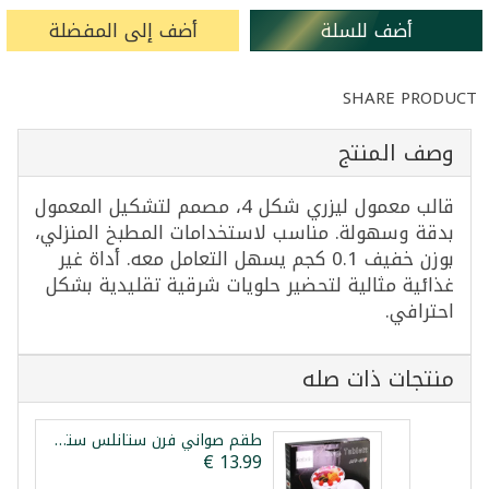
أضف للسلة
أضف إلى المفضلة
SHARE PRODUCT
وصف المنتج
قالب معمول ليزري شكل 4، مصمم لتشكيل المعمول
بدقة وسهولة. مناسب لاستخدامات المطبخ المنزلي،
بوزن خفيف 0.1 كجم يسهل التعامل معه. أداة غير
غذائية مثالية لتحضير حلويات شرقية تقليدية بشكل
احترافي.
منتجات ذات صله
طقم صواني فرن ستانلس ستيل 3 قطع ليبكس 28/32/36سم