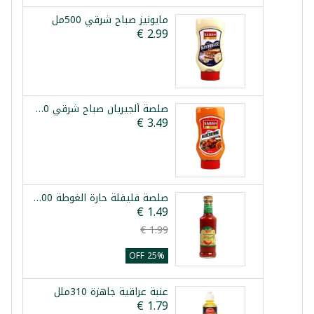
مايونيز صباح شرقي 500مل
صلصة ألجيريان صباح شرقي 500مل
صلصة فليفلة حارة الغوطة 200مل
25% OFF
عنبة عراقية جاهزة 310ملل