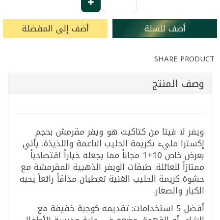
أضف للسلة
أضف إلى المفضلة
SHARE PRODUCT
وصف المنتج
ويفر لا فيتا من كتاكيت هو ويفر مقرمش بحجم
إكسترا مليء بكريمة الحليب الناعمة واللذيذة. يأتي
بعرض خاص 10+1 مجاناً مما يجعله خياراً اقتصادياً
ممتازاً للعائلة. طبقات الويفر الذهبية المقرمشة مع
حشوة كريمة الحليب الغنية تعطيان مذاقاً رائعاً يحبه
الكبار والصغار.
أفضل 5 استخدامات: تقديمه كوجبة خفيفة مع
الشاي أو القهوة، وضعه في علبة مدرسة الأطفال