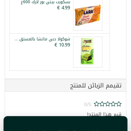
بسكويت بيتي بور لارك 600غ
شوكولا دبي ماتشا بالفستق والكنافة بيستاشيو غوستو 200غ
تقيمم الزبائن للمنتج
0/5
قيم هذا المنتج!