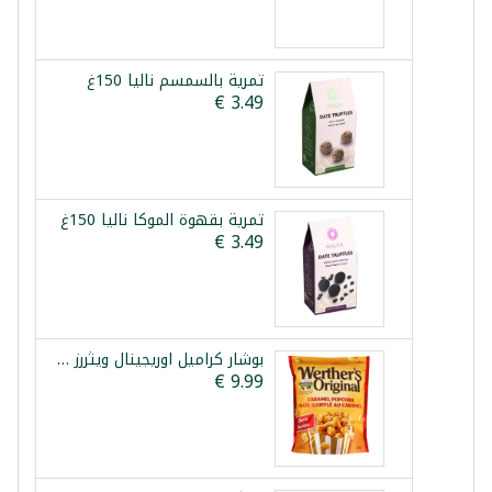
تمرية بالسمسم نالیا 150غ
تمرية بقهوة الموكا نالیا 150غ
بوشار كراميل اوريجينال ويثررز 624غ