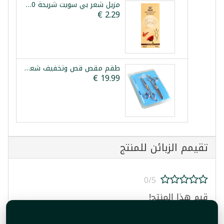
مزيل شعر بي سويت شريحة 90غ
طقم مقص قص وتخفيف شعر احترافي إكوينوكس 6.5 إنش
تقيمم الزبائن للمنتج
0/5
قيم هذا المنتج!