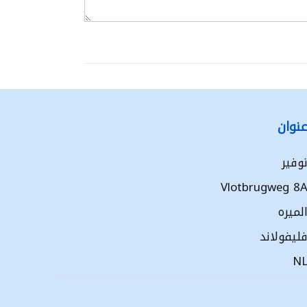
نوان
وفير
Vlotbrugweg 8
لميره
ليفولاند
N