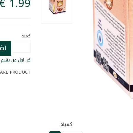
كمية
أض
كن اول من يقيم ا
ARE PRODUCT
كمية: