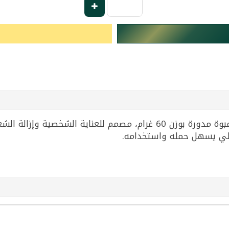
مزيل الشعر الطبيعي ميم من ماركة Other، عبوة مدورة بوزن 60 غرام، مص
عملي يسهل حمله واستخدامه.