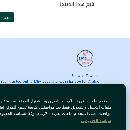
قيم هذا المنتج!
قيم ال
Shop at Tawfeer
Your trusted online MEA supermarket in Europe for Arabic
nd international products at unbeatable prices. Fast & Free
delivery across Europe. Save more every day!
نستخدم ملفات تعريف الارتباط الضرورية لتشغيل الموقع، ونستخدم
ملفات التحليل والتسويق فقط بعد موافقتك. متابعة تصفح الموقع تعن
موافقتك على استخدام ملفات تعريف الارتباط وفقًا لسياسة الخصوص
سياسة الخصوصية