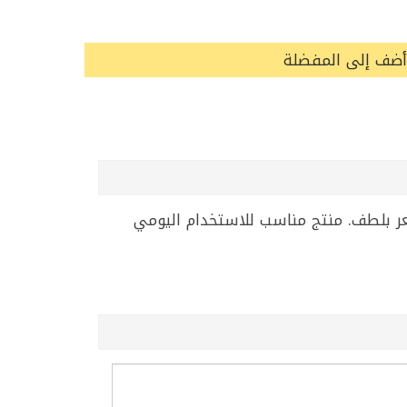
أضف إلى المفضلة
مم للعناية الشخصية وإزالة الشعر بلطف. منتج مناسب للاستخدام اليومي