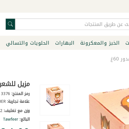
ت
الخبز والمعكرونة
البهارات
الحلويات والتسالي
ا
 60غ
مزيل للشعر 
رمز المنتج:
3376
علامة تجارية:
OTHER
وزن مع تغليف:
0.2 كغ
البائع:
Tawfeer