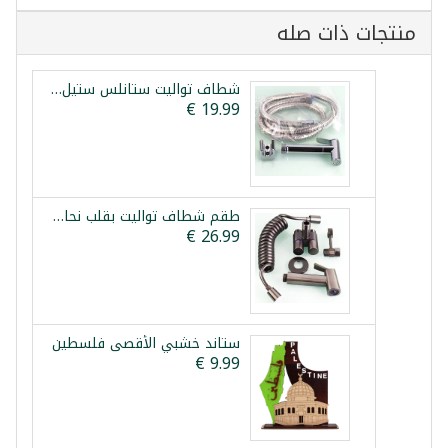
منتجات ذات صله
شطاف تواليت ستانلس ستيل بقلب نحاس فيستا
طقم شطاف تواليت بقلب نحاس وحنفية مزدوجة فيستا
ستاند خشبي الأقصى فلسطين