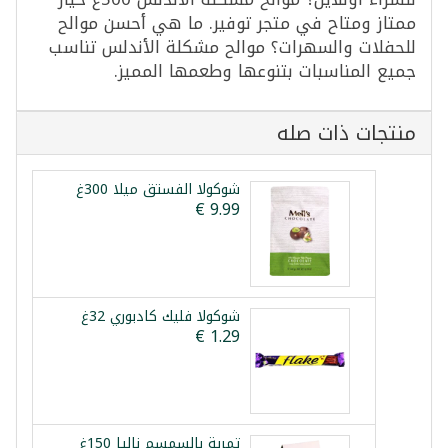
ممتاز ومتاح في متجر توفير. ما هي أحسن موالح
للحفلات والسهرات؟ موالح مشكلة الأندلس تناسب
جميع المناسبات بتنوعها وطعمها المميز.
منتجات ذات صله
شوكولا الفستق ميلا 300غ
شوكولا فليك كادبوري 32غ
تمرية بالسمسم نالیا 150غ