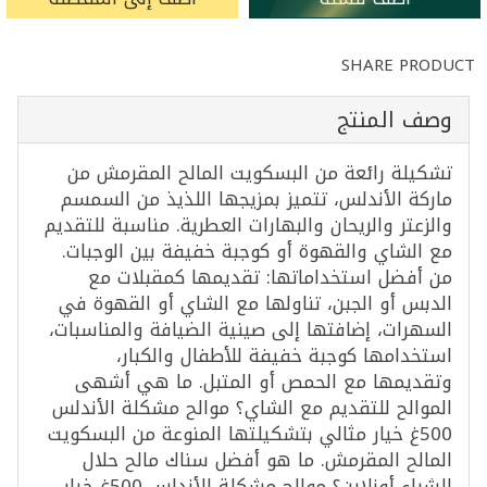
SHARE PRODUCT
وصف المنتج
تشكيلة رائعة من البسكويت المالح المقرمش من
ماركة الأندلس، تتميز بمزيجها اللذيذ من السمسم
والزعتر والريحان والبهارات العطرية. مناسبة للتقديم
مع الشاي والقهوة أو كوجبة خفيفة بين الوجبات.
من أفضل استخداماتها: تقديمها كمقبلات مع
الدبس أو الجبن، تناولها مع الشاي أو القهوة في
السهرات، إضافتها إلى صينية الضيافة والمناسبات،
استخدامها كوجبة خفيفة للأطفال والكبار،
وتقديمها مع الحمص أو المتبل. ما هي أشهى
الموالح للتقديم مع الشاي؟ موالح مشكلة الأندلس
500غ خيار مثالي بتشكيلتها المنوعة من البسكويت
المالح المقرمش. ما هو أفضل سناك مالح حلال
للشراء أونلاين؟ موالح مشكلة الأندلس 500غ خيار