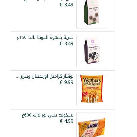
تمرية بقهوة الموكا نالیا 150غ
بوشار كراميل اوريجينال ويثررز 624غ
بسكويت بيتي بور لارك 600غ