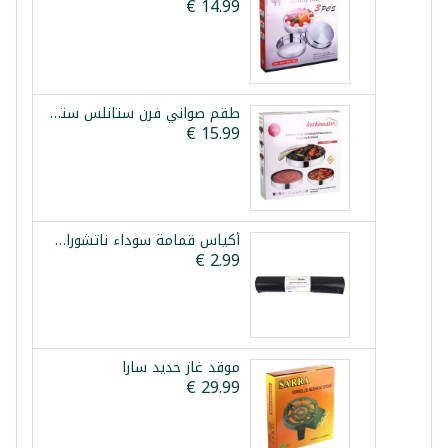
طقم صواني فرن ستانلس ستيل 3 قطع كوش ماستر بلاتينيوم
أكياس قمامة سوداء ناتشوراسترك 60*80 سم 20 قطعة
موقد غاز حديد سارا