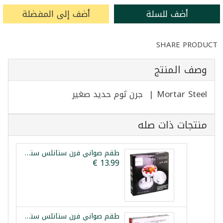
أضف للسلة
أضف إلى المفضلة
SHARE PRODUCT
وصف المنتج
Mortar Steel | جرن ثوم حديد صغير
منتجات ذات صله
طقم صواني فرن ستانلس ستيل 3 قطع ليبكس 28/32/36سم
طقم صواني فرن ستانلس ستيل 3 قطع 28/32/36سم